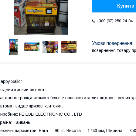
Купити
+380 (97) 250-24-84
повернення товару п
appy Sailor
одний ігровий автомат.
авдання гравця якомога більше наповнити келих водою з різних кр
втомат видає призові квитокки.
иробник: FEILOLI ELECTRONIC CO., LTD
раїна: Тайвань
ехнічні параметри: Вага — 90 кг, Висота — 1740 мм, Ширина — 75