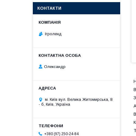
КОНТАКТИ
Ігроленд
Олександр
H
В
З
м. Київ вул. Велика Житомирська, 8
- б, Київ, Україна
А
В
К
Т
+380 (97) 250-24-84