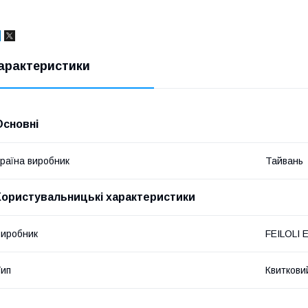
арактеристики
Основні
раїна виробник
Тайвань
Користувальницькі характеристики
иробник
FEILOLI 
ип
Квиткови