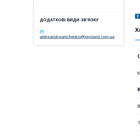
Х
aleksandr.panichenko@igroland.com.ua
К
В
Т