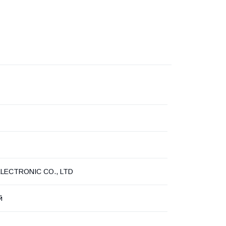
ELECTRONIC CO., LTD
й