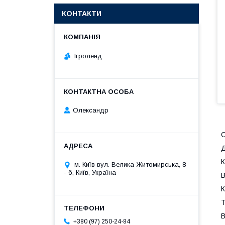
КОНТАКТИ
Ігроленд
Олександр
С
Д
К
м. Київ вул. Велика Житомирська, 8
- б, Київ, Україна
В
К
Т
В
+380 (97) 250-24-84