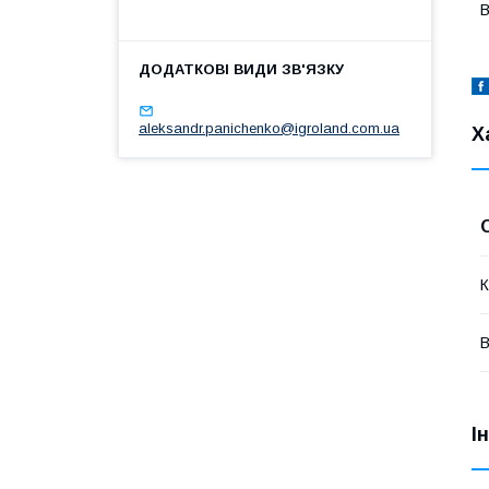
В
aleksandr.panichenko@igroland.com.ua
Х
К
В
І