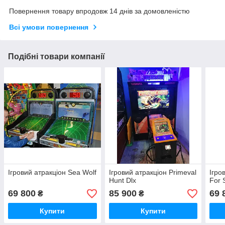
Повернення товару впродовж 14 днів за домовленістю
Всі умови повернення
Подібні товари компанії
Ігровий атракціон Sea Wolf
Ігровий атракціон Primeval
Ігро
Hunt Dlx
For 
69 800
85 900
69 
₴
₴
Купити
Купити