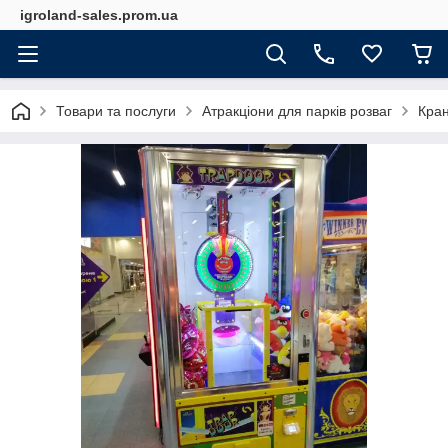
igroland-sales.prom.ua
Товари та послуги
Атракціони для парків розваг
Кра