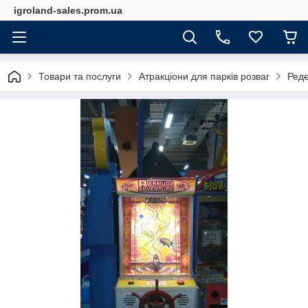
igroland-sales.prom.ua
Товари та послуги
Атракціони для парків розваг
Реде