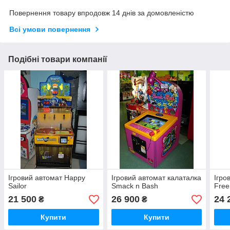
Повернення товару впродовж 14 днів за домовленістю
Всі умови повернення
Подібні товари компанії
Ігровий автомат Happy
Ігровий автомат калаталка
Ігро
Sailor
Smack n Bash
Free
21 500
26 900
24 
₴
₴
Купити
Купити